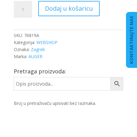
FILTER
Dodaj u košaricu
ULJA
IVECO
KONTAKTIRAJTE NAS
H19W10
količina
SKU:
76819A
Kategorija:
WEBSHOP
Oznaka:
Zagreb
Marka:
AUGER
Pretraga proizvoda:
Broj u pretraživaču upisivati bez razmaka.