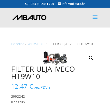
+ 385 (1) 2481 000
info@mbauto.hr
Početna
/
WEBSHOP
/ FILTER ULJA IVECO H19W10
FILTER ULJA IVECO
H19W10
12,47
€
bez PDV-a
2992242
8 na zalihi