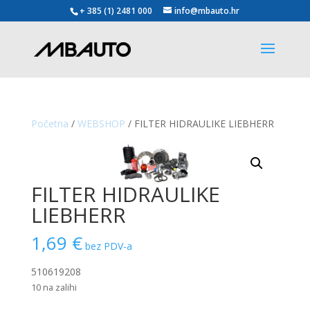
+ 385 (1) 2481 000
info@mbauto.hr
Početna
/
WEBSHOP
/ FILTER HIDRAULIKE LIEBHERR
FILTER HIDRAULIKE
LIEBHERR
1,69
€
bez PDV-a
510619208
10 na zalihi