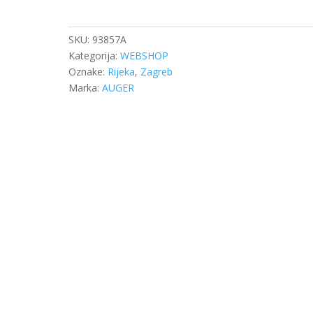
SAF/GIGANT
29319/29328
količina
SKU:
93857A
Kategorija:
WEBSHOP
Oznake:
Rijeka
,
Zagreb
Marka:
AUGER