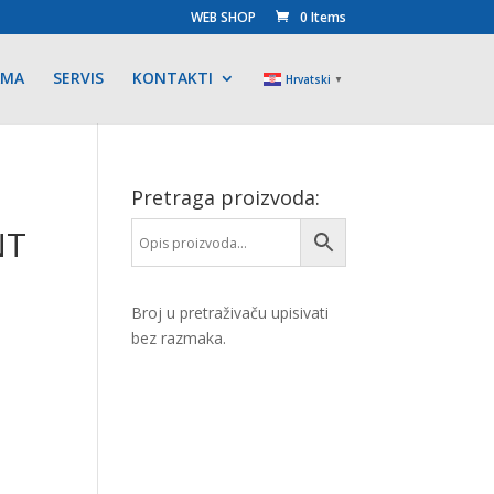
WEB SHOP
0 Items
AMA
SERVIS
KONTAKTI
Hrvatski
▼
Pretraga proizvoda:
NT
Broj u pretraživaču upisivati
bez razmaka.