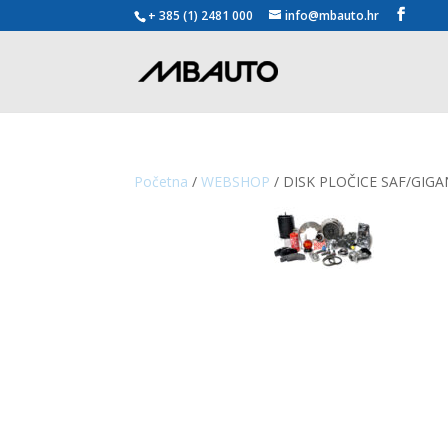
+ 385 (1) 2481 000
info@mbauto.hr
Početna
/
WEBSHOP
/ DISK PLOČICE SAF/GIGA