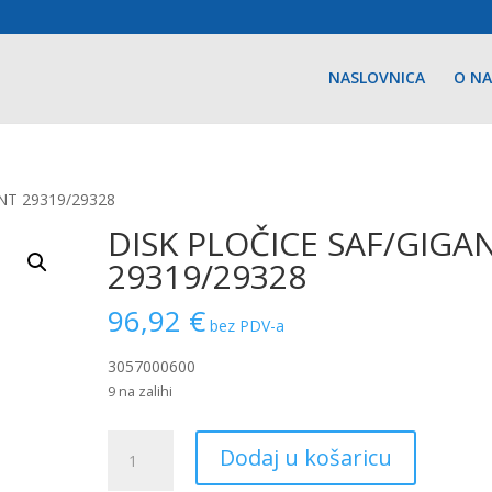
NASLOVNICA
O N
NT 29319/29328
DISK PLOČICE SAF/GIGA
29319/29328
96,92
€
bez PDV-a
3057000600
9 na zalihi
DISK
Dodaj u košaricu
PLOČICE