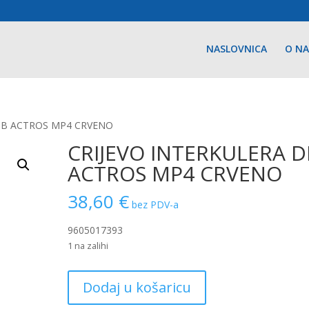
NASLOVNICA
O N
 DB ACTROS MP4 CRVENO
CRIJEVO INTERKULERA D
ACTROS MP4 CRVENO
38,60
€
bez PDV-a
9605017393
1 na zalihi
CRIJEVO
Dodaj u košaricu
INTERKULERA