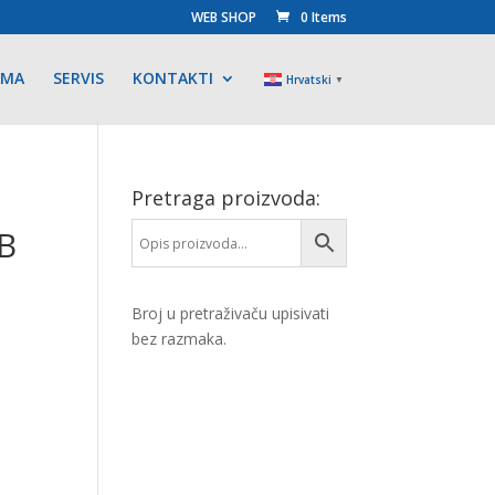
WEB SHOP
0 Items
AMA
SERVIS
KONTAKTI
Hrvatski
▼
Pretraga proizvoda:
B
Broj u pretraživaču upisivati
bez razmaka.