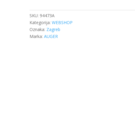
DB
ACTROS
MP4
SKU:
94473A
CRVENO
Kategorija:
WEBSHOP
količina
Oznaka:
Zagreb
Marka:
AUGER