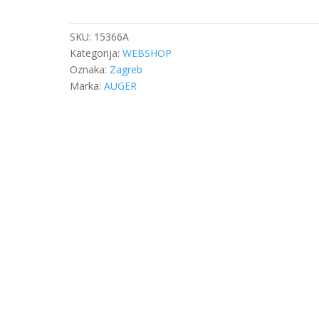
MAN
DIFERENCIJAL
količina
SKU:
15366A
Kategorija:
WEBSHOP
Oznaka:
Zagreb
Marka:
AUGER