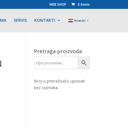
WEB SHOP
0 Items
AMA
SERVIS
KONTAKTI
Hrvatski
▼
Pretraga proizvoda:
N
Broj u pretraživaču upisivati
bez razmaka.