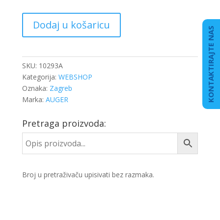
CENTRALNA
Dodaj u košaricu
SPONA
KONTAKTIRAJTE NAS
DB
ACTROS
23994
SKU:
10293A
količina
Kategorija:
WEBSHOP
Oznaka:
Zagreb
Marka:
AUGER
Pretraga proizvoda:
Broj u pretraživaču upisivati bez razmaka.