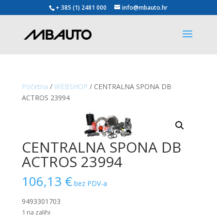
+ 385 (1) 2481 000
info@mbauto.hr
Početna
/
WEBSHOP
/ CENTRALNA SPONA DB
ACTROS 23994
CENTRALNA SPONA DB
ACTROS 23994
106,13
€
bez PDV-a
9493301703
1 na zalihi