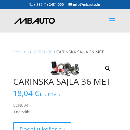
+ 385 (1) 2481 000
info@mbauto.hr
Početna
/
WEBSHOP
/ CARINSKA SAJLA 36 MET
CARINSKA SAJLA 36 MET
18,04
€
bez PDV-a
LCN004
1 na zalihi
CARINSKA
Dodaj u košaricu