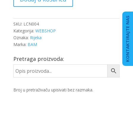
SAJLA
36
MET
KONTAKTIRAJTE NAS
količina
SKU:
LCN004
Kategorija:
WEBSHOP
Oznaka:
Rijeka
Marka:
BAM
Pretraga proizvoda:
Broj u pretraživaču upisivati bez razmaka.