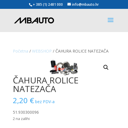
+ 385 (1) 2481 000
info@mbauto.hr
Početna
/
WEBSHOP
/ ČAHURA ROLICE NATEZAČA
ČAHURA ROLICE
NATEZAČA
2,20
€
bez PDV-a
51.930300096
2 na zalihi