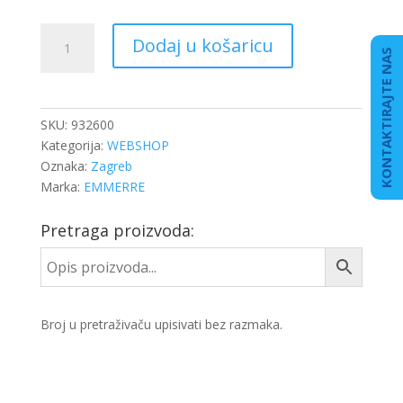
BUBANJ
Dodaj u košaricu
KOČ.VOLVO
KONTAKTIRAJTE NAS
410/230/H-
306
količina
SKU:
932600
Kategorija:
WEBSHOP
Oznaka:
Zagreb
Marka:
EMMERRE
Pretraga proizvoda:
Broj u pretraživaču upisivati bez razmaka.