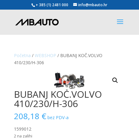
+ 385 (1) 2481 000
info@mbauto.hr
Početna
/
WEBSHOP
/ BUBANJ KOČ.VOLVO
410/230/H-306
BUBANJ KOČ.VOLVO
410/230/H-306
208,18
€
bez PDV-a
1599012
2 na zalihi