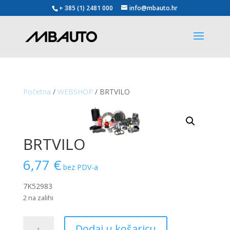
+ 385 (1) 2481 000
info@mbauto.hr
Početna
/
WEBSHOP
/ BRTVILO
BRTVILO
6,77
€
bez PDV-a
7K52983
2 na zalihi
BRTVILO
Dodaj u košaricu