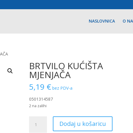
NASLOVNICA
O N
JAČA
BRTVILO KUĆIŠTA
MJENJAČA
5,19
€
bez PDV-a
0501314587
2 na zalihi
BRTVILO
Dodaj u košaricu
KUĆIŠTA