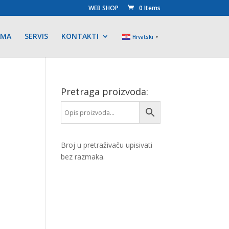
WEB SHOP
0 Items
AMA
SERVIS
KONTAKTI
Hrvatski
▼
Pretraga proizvoda:
Broj u pretraživaču upisivati
bez razmaka.