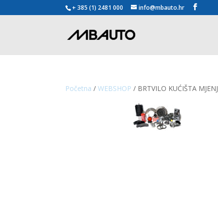
+ 385 (1) 2481 000
info@mbauto.hr
Početna
/
WEBSHOP
/ BRTVILO KUĆIŠTA MJEN