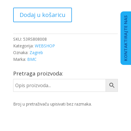
BOČNO
Dodaj u košaricu
STAKLO
KONTAKTIRAJTE NAS
BELDE
53RS804381
količina
SKU:
53RS808008
Kategorija:
WEBSHOP
Oznaka:
Zagreb
Marka:
BMC
Pretraga proizvoda:
Broj u pretraživaču upisivati bez razmaka.