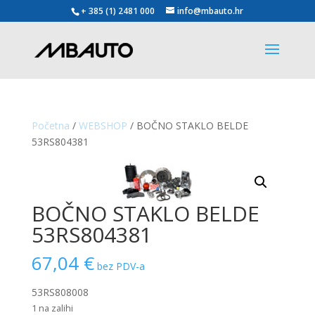
+ 385 (1) 2481 000
info@mbauto.hr
Početna
/
WEBSHOP
/ BOČNO STAKLO BELDE
53RS804381
BOČNO STAKLO BELDE
53RS804381
67,04
€
bez PDV-a
53RS808008
1 na zalihi