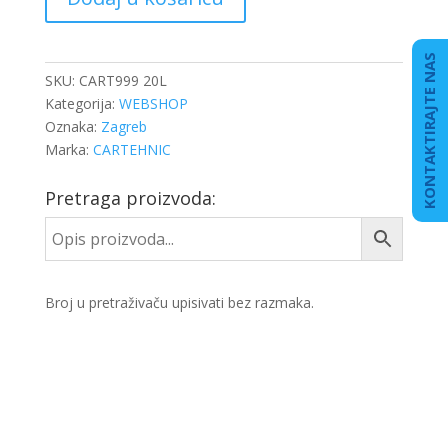
G12
20/1
PLAVI
KONTAKTIRAJTE NAS
količina
SKU:
CART999 20L
Kategorija:
WEBSHOP
Oznaka:
Zagreb
Marka:
CARTEHNIC
Pretraga proizvoda:
Broj u pretraživaču upisivati bez razmaka.