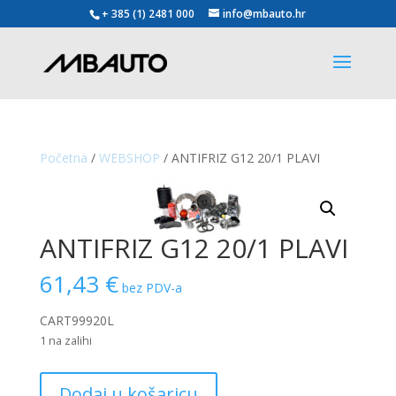
+ 385 (1) 2481 000
info@mbauto.hr
Početna
/
WEBSHOP
/ ANTIFRIZ G12 20/1 PLAVI
ANTIFRIZ G12 20/1 PLAVI
61,43
€
bez PDV-a
CART99920L
1 na zalihi
ANTIFRIZ
Dodaj u košaricu