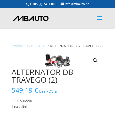
+ 385 (1) 2481 000
info@mbauto.hr
Početna
/
WEBSHOP
/ ALTERNATOR DB TRAVEGO (2)
ALTERNATOR DB
TRAVEGO (2)
549,19
€
bez PDV-a
0001506550
1 na zalihi