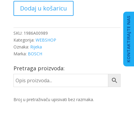
ALTERNATOR
Dodaj u košaricu
DB
TRAVEGO
KONTAKTIRAJTE NAS
(2)
količina
SKU:
1986A00989
Kategorija:
WEBSHOP
Oznaka:
Rijeka
Marka:
BOSCH
Pretraga proizvoda:
Broj u pretraživaču upisivati bez razmaka.