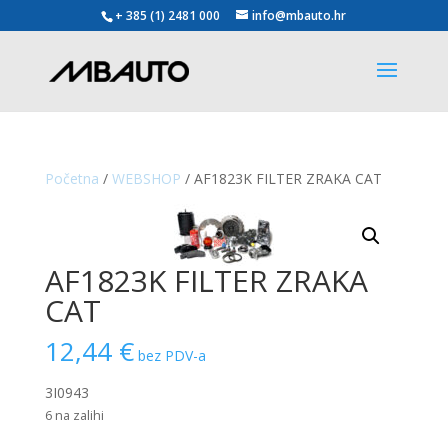
+ 385 (1) 2481 000
info@mbauto.hr
Početna
/
WEBSHOP
/ AF1823K FILTER ZRAKA CAT
AF1823K FILTER ZRAKA
CAT
12,44
€
bez PDV-a
3I0943
6 na zalihi