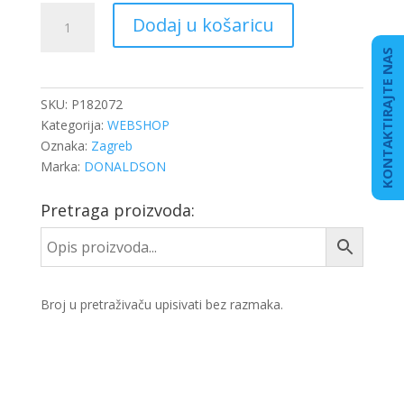
AF1823K
Dodaj u košaricu
FILTER
ZRAKA
KONTAKTIRAJTE NAS
CAT
količina
SKU:
P182072
Kategorija:
WEBSHOP
Oznaka:
Zagreb
Marka:
DONALDSON
Pretraga proizvoda:
Broj u pretraživaču upisivati bez razmaka.