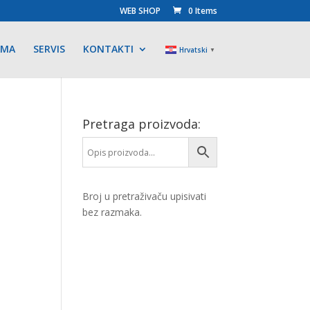
WEB SHOP
0 Items
AMA
SERVIS
KONTAKTI
Hrvatski
▼
Pretraga proizvoda:
Broj u pretraživaču upisivati
bez razmaka.