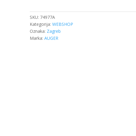
IVECO/DAF/DB
količina
SKU:
74977A
Kategorija:
WEBSHOP
Oznaka:
Zagreb
Marka:
AUGER