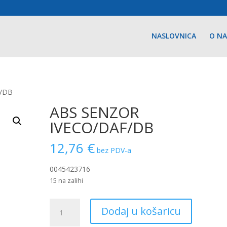
NASLOVNICA
O N
F/DB
ABS SENZOR
IVECO/DAF/DB
12,76
€
bez PDV-a
0045423716
15 na zalihi
ABS
Dodaj u košaricu
SENZOR