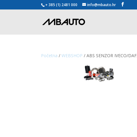
+ 385 (1) 2481 000
info@mbauto.hr
Početna
/
WEBSHOP
/ ABS SENZOR IVECO/DA