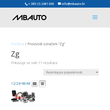
+ 385 (1) 2481 000
info@mbauto.hr
Početna
/ Proizvodi označeni “Zg”
Zg
Poredano
Prikazuje se svih 11 rezultata
po
popularnosti
12
/
24
/
48
/
All