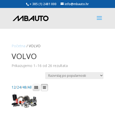
+ 385 (1) 2481 000
info@mbauto.hr
Početna
/ VOLVO
VOLVO
Poredano
Prikazujemo 1–16 od 26 rezultata
po
popularnosti
12
/
24
/
48
/
All