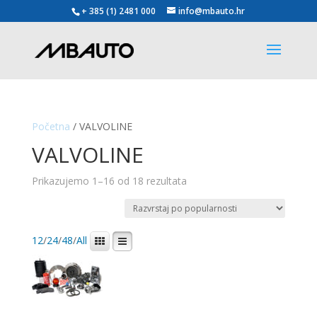
+ 385 (1) 2481 000
info@mbauto.hr
Početna
/ VALVOLINE
VALVOLINE
Poredano
Prikazujemo 1–16 od 18 rezultata
po
popularnosti
12
/
24
/
48
/
All