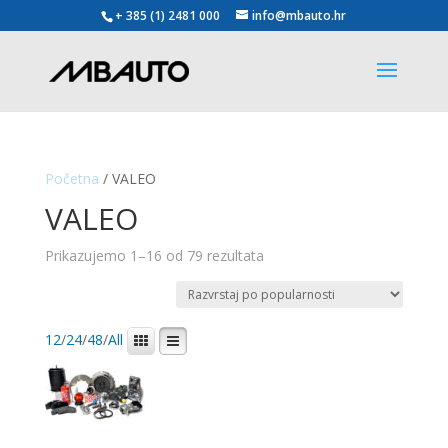
+ 385 (1) 2481 000
info@mbauto.hr
Početna
/ VALEO
VALEO
Poredano
Prikazujemo 1–16 od 79 rezultata
po
popularnosti
12
/
24
/
48
/
All