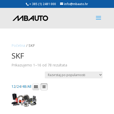
+ 385 (1) 2481 000
info@mbauto.hr
Početna
/ SKF
SKF
Poredano
Prikazujemo 1–16 od 78 rezultata
po
popularnosti
12
/
24
/
48
/
All