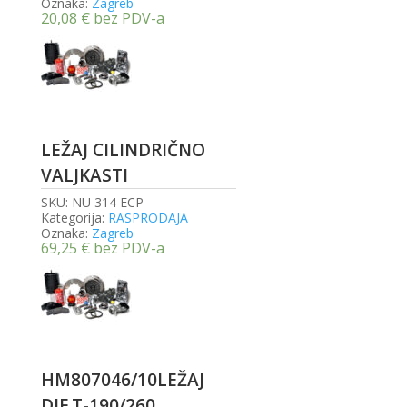
Oznaka:
Zagreb
20,08
€
bez PDV-a
LEŽAJ CILINDRIČNO
VALJKASTI
SKU:
NU 314 ECP
Kategorija:
RASPRODAJA
Oznaka:
Zagreb
69,25
€
bez PDV-a
HM807046/10LEŽAJ
DIF.T-190/260