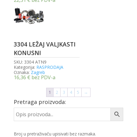
22,51
€
bez PDV-a
3304 LEŽAJ VALJKASTI
KONUSNI
SKU:
3304 ATN9
Kategorija:
RASPRODAJA
Oznaka:
Zagreb
16,36
€
bez PDV-a
1
2
3
4
5
→
Pretraga proizvoda:
Broj u pretraživaču upisivati bez razmaka.