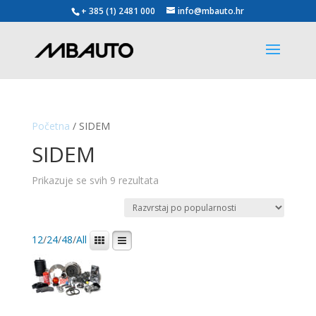
+ 385 (1) 2481 000
info@mbauto.hr
Početna
/ SIDEM
SIDEM
Poredano
Prikazuje se svih 9 rezultata
po
popularnosti
12
/
24
/
48
/
All