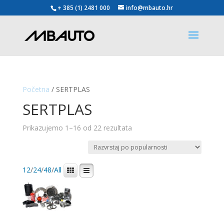
+ 385 (1) 2481 000
info@mbauto.hr
Početna
/ SERTPLAS
SERTPLAS
Poredano
Prikazujemo 1–16 od 22 rezultata
po
popularnosti
12
/
24
/
48
/
All