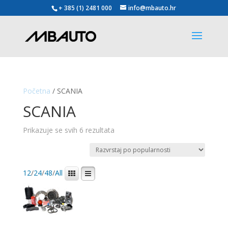
+ 385 (1) 2481 000
info@mbauto.hr
Početna
/ SCANIA
SCANIA
Poredano
Prikazuje se svih 6 rezultata
po
popularnosti
12
/
24
/
48
/
All