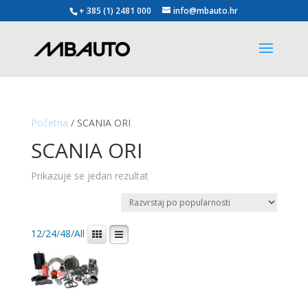
+ 385 (1) 2481 000
info@mbauto.hr
Početna
/ SCANIA ORI
SCANIA ORI
Prikazuje se jedan rezultat
12
/
24
/
48
/
All