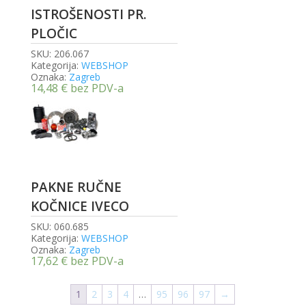
ISTROŠENOSTI PR.
PLOČIC
SKU:
206.067
Kategorija:
WEBSHOP
Oznaka:
Zagreb
14,48
€
bez PDV-a
PAKNE RUČNE
KOČNICE IVECO
SKU:
060.685
Kategorija:
WEBSHOP
Oznaka:
Zagreb
17,62
€
bez PDV-a
1
2
3
4
…
95
96
97
→