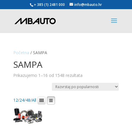
+ 385 (1) 2481 000
info@mbauto.hr
Početna
/ SAMPA
SAMPA
Poredano
Prikazujemo 1–16 od 1548 rezultata
po
popularnosti
12
/
24
/
48
/
All