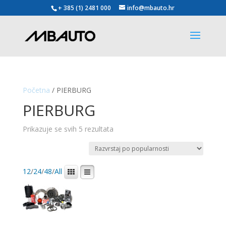
+ 385 (1) 2481 000
info@mbauto.hr
Početna
/ PIERBURG
PIERBURG
Poredano
Prikazuje se svih 5 rezultata
po
popularnosti
12
/
24
/
48
/
All