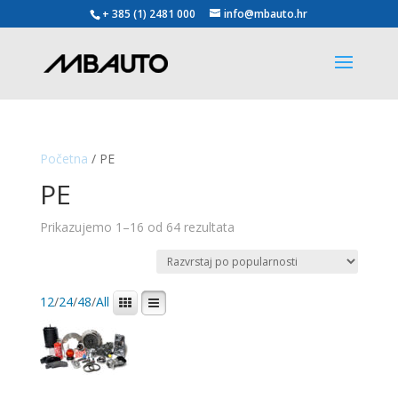
+ 385 (1) 2481 000
info@mbauto.hr
Početna
/ PE
PE
Poredano
Prikazujemo 1–16 od 64 rezultata
po
popularnosti
12
/
24
/
48
/
All