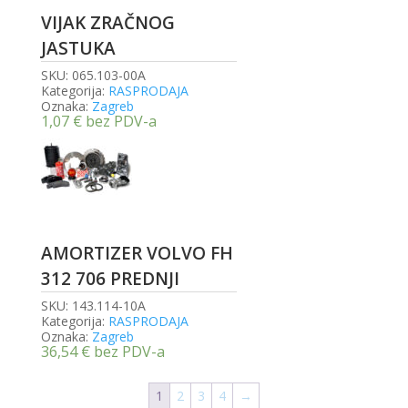
VIJAK ZRAČNOG
JASTUKA
SKU:
065.103-00A
Kategorija:
RASPRODAJA
Oznaka:
Zagreb
1,07
€
bez PDV-a
AMORTIZER VOLVO FH
312 706 PREDNJI
SKU:
143.114-10A
Kategorija:
RASPRODAJA
Oznaka:
Zagreb
36,54
€
bez PDV-a
1
2
3
4
→