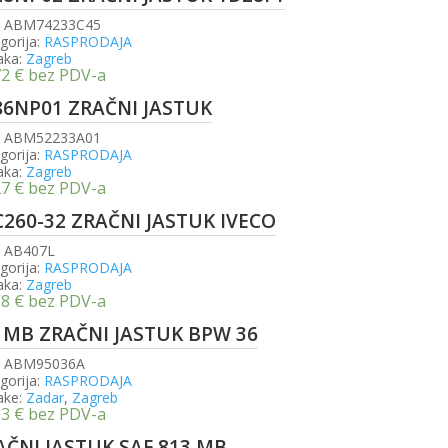
:
ABM74233C45
gorija:
RASPRODAJA
aka:
Zagreb
72
€
bez PDV-a
86NP01 ZRAČNI JASTUK
:
ABM52233A01
gorija:
RASPRODAJA
aka:
Zagreb
27
€
bez PDV-a
C260-32 ZRAČNI JASTUK IVECO
:
AB407L
gorija:
RASPRODAJA
aka:
Zagreb
38
€
bez PDV-a
1MB ZRAČNI JASTUK BPW 36
:
ABM95036A
gorija:
RASPRODAJA
ake:
Zadar
,
Zagreb
83
€
bez PDV-a
AČNI JASTUK SAF 813 MB