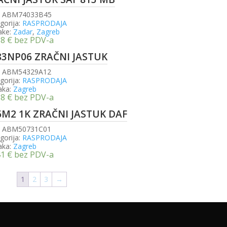
:
ABM74033B45
gorija:
RASPRODAJA
ake:
Zadar
,
Zagreb
38
€
bez PDV-a
83NP06 ZRAČNI JASTUK
:
ABM54329A12
gorija:
RASPRODAJA
aka:
Zagreb
18
€
bez PDV-a
6M2 1K ZRAČNI JASTUK DAF
:
ABM50731C01
gorija:
RASPRODAJA
aka:
Zagreb
41
€
bez PDV-a
1
2
3
→