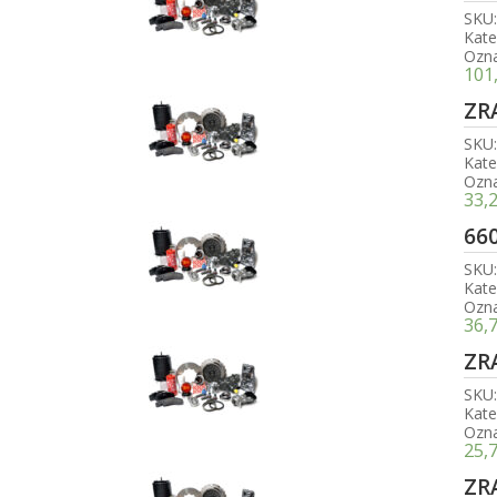
SKU
Kate
Ozn
101
ZR
SKU
Kate
Ozn
33,
66
SKU
Kate
Ozn
36,
ZR
SKU
Kate
Ozn
25,
ZR