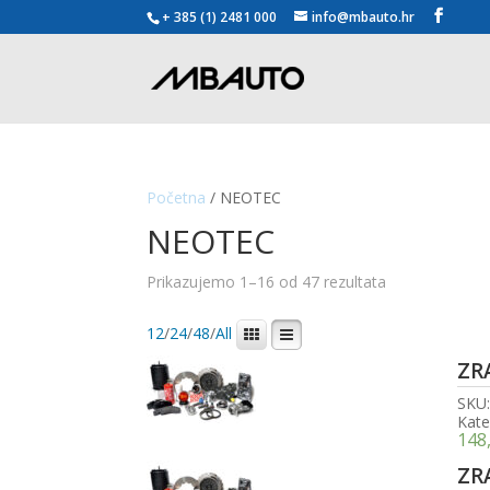
+ 385 (1) 2481 000
info@mbauto.hr
Početna
/ NEOTEC
NEOTEC
Poredano
Prikazujemo 1–16 od 47 rezultata
po
popularnosti
12
/
24
/
48
/
All
ZR
SKU
Kate
148
ZR