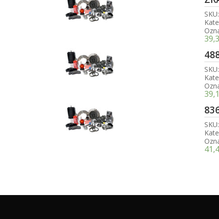
SKU
Kate
Ozn
39,
48
SKU
Kate
Ozn
39,
83
SKU
Kate
Ozn
41,