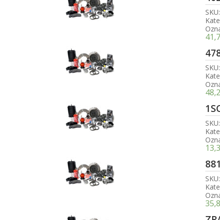
SKU
Kate
Ozn
41,
47
SKU
Kate
Ozn
48,
1S
SKU
Kate
Ozn
13,
88
SKU
Kate
Ozn
35,
ZR