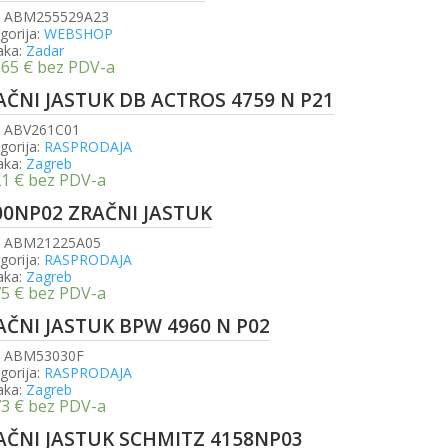
:
ABM255529A23
gorija:
WEBSHOP
aka:
Zadar
,65
€
bez PDV-a
AČNI JASTUK DB ACTROS 4759 N P21
:
ABV261C01
gorija:
RASPRODAJA
aka:
Zagreb
21
€
bez PDV-a
00NP02 ZRAČNI JASTUK
:
ABM21225A05
gorija:
RASPRODAJA
aka:
Zagreb
75
€
bez PDV-a
AČNI JASTUK BPW 4960 N P02
:
ABM53030F
gorija:
RASPRODAJA
aka:
Zagreb
73
€
bez PDV-a
AČNI JASTUK SCHMITZ 4158NP03