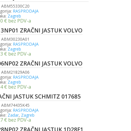
:
ABM55330C20
gorija:
RASPRODAJA
aka:
Zagreb
80
€
bez PDV-a
13NP01 ZRAČNI JASTUK VOLVO
:
ABM30230A01
gorija:
RASPRODAJA
aka:
Zagreb
03
€
bez PDV-a
06NP02 ZRAČNI JASTUK VOLVO
:
ABM21829A06
gorija:
RASPRODAJA
aka:
Zagreb
54
€
bez PDV-a
AČNI JASTUK SCHMITZ 017685
:
ABM74435K45
gorija:
RASPRODAJA
ake:
Zadar
,
Zagreb
27
€
bez PDV-a
28NP02 ZRAČNI JASTUK 1D28F1