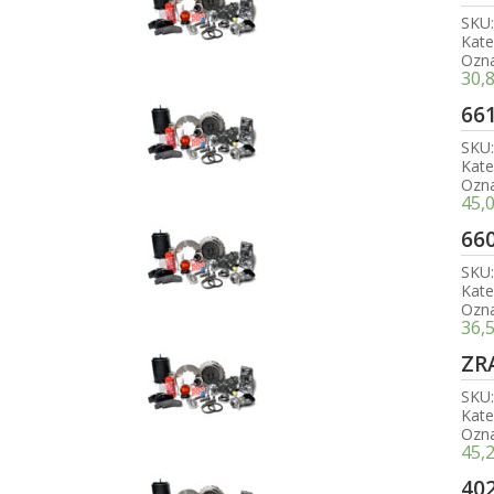
SKU
Kate
Ozn
30,
66
SKU
Kate
Ozn
45,
66
SKU
Kate
Ozn
36,
ZR
SKU
Kate
Ozn
45,
40