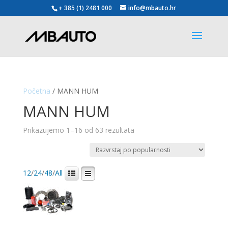
+ 385 (1) 2481 000
info@mbauto.hr
Početna
/ MANN HUM
MANN HUM
Poredano
Prikazujemo 1–16 od 63 rezultata
po
popularnosti
12
/
24
/
48
/
All