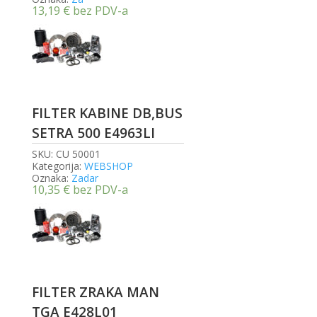
13,19
€
bez PDV-a
FILTER KABINE DB,BUS
SETRA 500 E4963LI
SKU:
CU 50001
Kategorija:
WEBSHOP
Oznaka:
Zadar
10,35
€
bez PDV-a
FILTER ZRAKA MAN
TGA E428L01