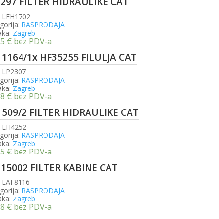
1297 FILTER HIDRAULIKE CAT
:
LFH1702
gorija:
RASPRODAJA
aka:
Zagreb
35
€
bez PDV-a
 1164/1x HF35255 FILULJA CAT
:
LP2307
gorija:
RASPRODAJA
aka:
Zagreb
38
€
bez PDV-a
 509/2 FILTER HIDRAULIKE CAT
:
LH4252
gorija:
RASPRODAJA
aka:
Zagreb
15
€
bez PDV-a
 15002 FILTER KABINE CAT
:
LAF8116
gorija:
RASPRODAJA
aka:
Zagreb
68
€
bez PDV-a