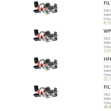
FI
SKU
Kate
Ozn
8,1
WP
SKU
Kate
Ozn
7,0
HF
SKU
Kate
Ozn
25,
FI
SKU
Kate
Ozn
40,