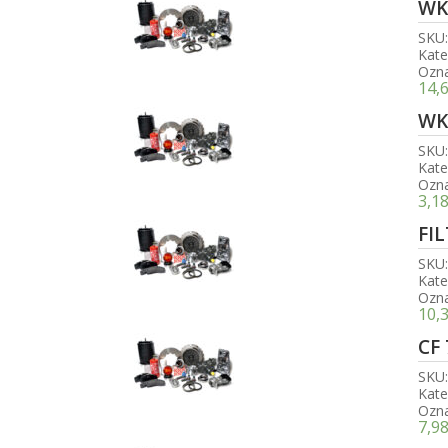
WK
SKU
Kate
Ozn
14,
WK
SKU
Kate
Ozn
3,1
FI
SKU
Kate
Ozn
10,
CF
SKU
Kate
Ozn
7,9