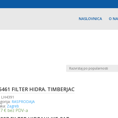
NASLOVNICA
O N
6461 FILTER HIDRA. TIMBERJAC
:
LH4391
gorija:
RASPRODAJA
aka:
Zagreb
67
€
bez PDV-a