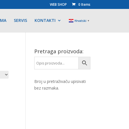
WEB SHOP
0 Items
AMA
SERVIS
KONTAKTI
Hrvatski
▼
Pretraga proizvoda:
Broj u pretraživaču upisivati
bez razmaka.