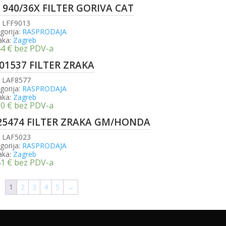
 940/36X FILTER GORIVA CAT
:
LFF9013
gorija:
RASPRODAJA
aka:
Zagreb
44
€
bez PDV-a
301537 FILTER ZRAKA
:
LAF8577
gorija:
RASPRODAJA
aka:
Zagreb
00
€
bez PDV-a
25474 FILTER ZRAKA GM/HONDA
:
LAF5023
gorija:
RASPRODAJA
aka:
Zagreb
41
€
bez PDV-a
1
2
3
4
5
→