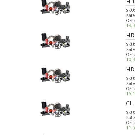
H 
SKU
Kate
Ozn
14,
HD
SKU
Kate
Ozn
10,
HD
SKU
Kate
Ozn
15,
CU
SKU
Kate
Ozn
11,