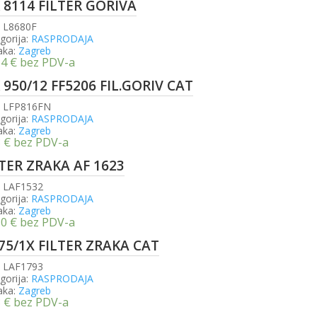
 8114 FILTER GORIVA
:
L8680F
gorija:
RASPRODAJA
aka:
Zagreb
64
€
bez PDV-a
 950/12 FF5206 FIL.GORIV CAT
:
LFP816FN
gorija:
RASPRODAJA
aka:
Zagreb
8
€
bez PDV-a
LTER ZRAKA AF 1623
:
LAF1532
gorija:
RASPRODAJA
aka:
Zagreb
30
€
bez PDV-a
 75/1X FILTER ZRAKA CAT
:
LAF1793
gorija:
RASPRODAJA
aka:
Zagreb
8
€
bez PDV-a