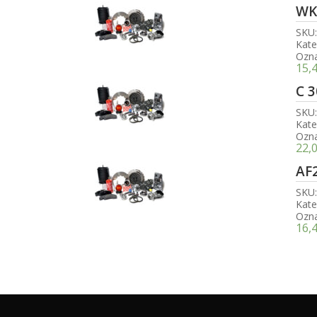
WK
SKU
Kate
Ozn
15,
C 
SKU
Kate
Ozn
22,
AF
SKU
Kate
Ozn
16,