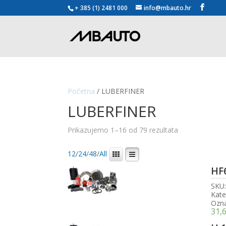
+ 385 (1) 2481 000
info@mbauto.hr
Početna
/ LUBERFINER
LUBERFINER
Poredano
Prikazujemo 1–16 od 79 rezultata
po
popularnosti
12
/
24
/
48
/
All
HF
SKU
Kate
Ozn
31,