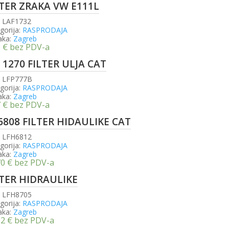
LTER ZRAKA VW E111L
:
LAF1732
gorija:
RASPRODAJA
aka:
Zagreb
5
€
bez PDV-a
 1270 FILTER ULJA CAT
:
LFP777B
gorija:
RASPRODAJA
aka:
Zagreb
7
€
bez PDV-a
6808 FILTER HIDAULIKE CAT
:
LFH6812
gorija:
RASPRODAJA
aka:
Zagreb
70
€
bez PDV-a
LTER HIDRAULIKE
:
LFH8705
gorija:
RASPRODAJA
aka:
Zagreb
82
€
bez PDV-a