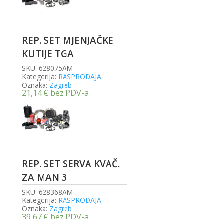
REP. SET MJENJAČKE
KUTIJE TGA
SKU:
628075AM
Kategorija:
RASPRODAJA
Oznaka:
Zagreb
21,14
€
bez PDV-a
REP. SET SERVA KVAČ.
ZA MAN 3
SKU:
628368AM
Kategorija:
RASPRODAJA
Oznaka:
Zagreb
39,67
€
bez PDV-a