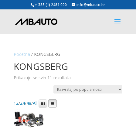
+ 385 (1) 2481 000
info@mbauto.hr
Početna
/ KONGSBERG
KONGSBERG
Poredano
Prikazuje se svih 11 rezultata
po
popularnosti
12
/
24
/
48
/
All