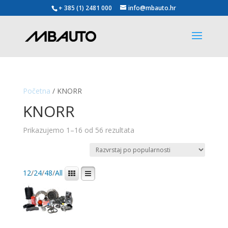
+ 385 (1) 2481 000
info@mbauto.hr
Početna
/ KNORR
KNORR
Poredano
Prikazujemo 1–16 od 56 rezultata
po
popularnosti
12
/
24
/
48
/
All