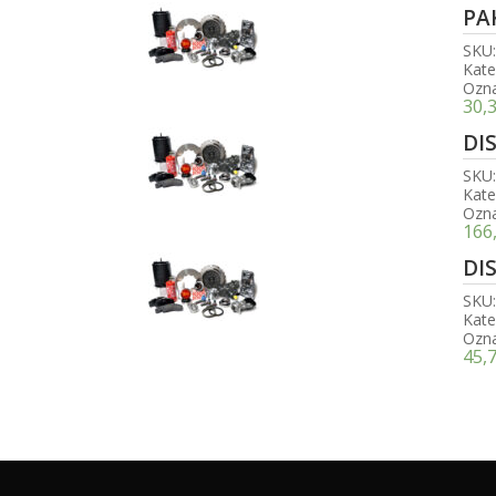
PA
SKU
Kate
Ozn
30,
DI
SKU
Kate
Ozn
166
DI
SKU
Kate
Ozn
45,