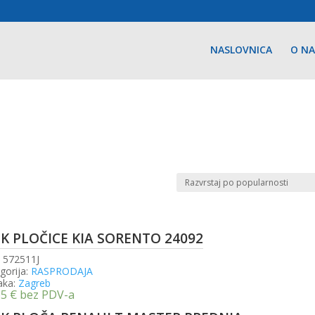
NASLOVNICA
O N
SK PLOČICE KIA SORENTO 24092
:
572511J
gorija:
RASPRODAJA
aka:
Zagreb
65
€
bez PDV-a