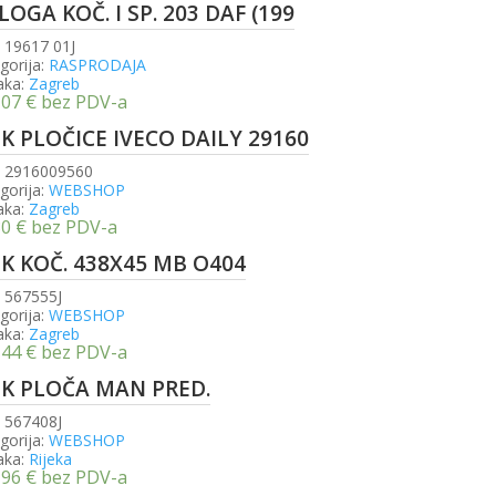
OGA KOČ. I SP. 203 DAF (199
:
19617 01J
gorija:
RASPRODAJA
aka:
Zagreb
,07
€
bez PDV-a
SK PLOČICE IVECO DAILY 29160
:
2916009560
gorija:
WEBSHOP
aka:
Zagreb
30
€
bez PDV-a
SK KOČ. 438X45 MB O404
:
567555J
gorija:
WEBSHOP
aka:
Zagreb
,44
€
bez PDV-a
SK PLOČA MAN PRED.
:
567408J
gorija:
WEBSHOP
aka:
Rijeka
,96
€
bez PDV-a