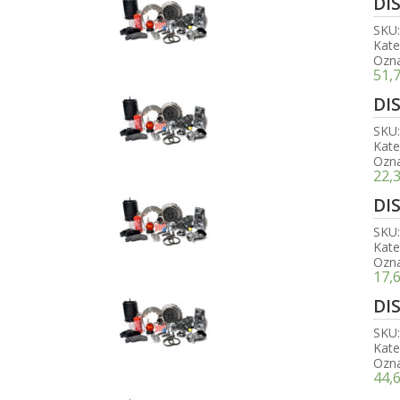
DI
SKU
Kate
Ozn
51,
DI
SKU
Kate
Ozn
22,
DI
SKU
Kate
Ozn
17,
DI
SKU
Kate
Ozn
44,