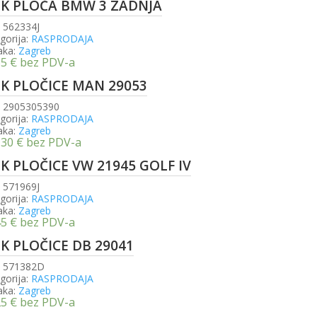
SK PLOČA BMW 3 ZADNJA
:
562334J
gorija:
RASPRODAJA
aka:
Zagreb
55
€
bez PDV-a
SK PLOČICE MAN 29053
:
2905305390
gorija:
RASPRODAJA
aka:
Zagreb
,30
€
bez PDV-a
SK PLOČICE VW 21945 GOLF IV
:
571969J
gorija:
RASPRODAJA
aka:
Zagreb
45
€
bez PDV-a
SK PLOČICE DB 29041
:
571382D
gorija:
RASPRODAJA
aka:
Zagreb
25
€
bez PDV-a