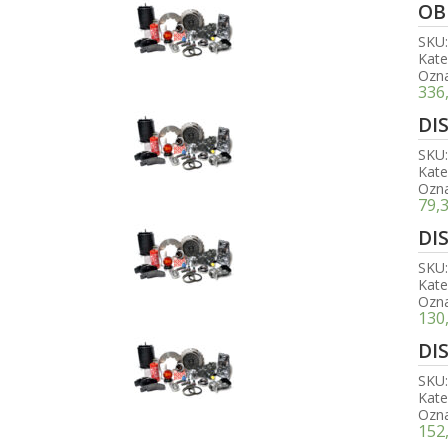
OBL
SKU
Kate
Ozn
336
DI
SKU
Kate
Ozn
79,
DI
SKU
Kate
Ozn
130
DI
SKU
Kate
Ozn
152