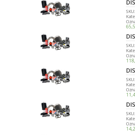
DI
SKU
Kate
Ozn
65,
DI
SKU
Kate
Ozn
118
DI
SKU
Kate
Ozn
11,
DI
SKU
Kate
Ozn
14,