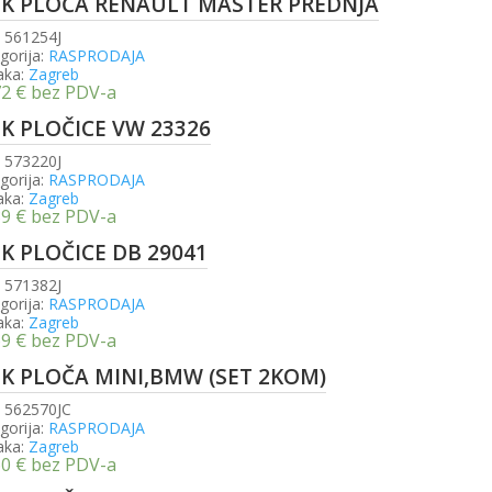
SK PLOČA RENAULT MASTER PREDNJA
:
561254J
gorija:
RASPRODAJA
aka:
Zagreb
72
€
bez PDV-a
SK PLOČICE VW 23326
:
573220J
gorija:
RASPRODAJA
aka:
Zagreb
39
€
bez PDV-a
SK PLOČICE DB 29041
:
571382J
gorija:
RASPRODAJA
aka:
Zagreb
69
€
bez PDV-a
SK PLOČA MINI,BMW (SET 2KOM)
:
562570JC
gorija:
RASPRODAJA
aka:
Zagreb
60
€
bez PDV-a