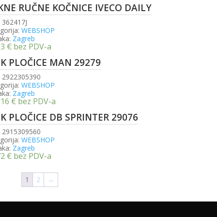
KNE RUČNE KOČNICE IVECO DAILY
:
362417J
gorija:
WEBSHOP
aka:
Zagreb
33
€
bez PDV-a
SK PLOČICE MAN 29279
:
2922305390
gorija:
WEBSHOP
aka:
Zagreb
,16
€
bez PDV-a
SK PLOČICE DB SPRINTER 29076
:
2915309560
gorija:
WEBSHOP
aka:
Zagreb
72
€
bez PDV-a
1
2
→