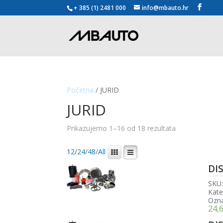
+ 385 (1) 2481 000
info@mbauto.hr
Početna
/ JURID
JURID
Poredano
Prikazujemo 1–16 od 18 rezultata
po
popularnosti
12
/
24
/
48
/
All
DI
SKU
Kate
Ozn
24,