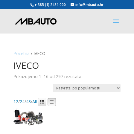
+ 385 (1) 2481 000
info@mbauto.hr
Početna
/ IVECO
IVECO
Poredano
Prikazujemo 1–16 od 297 rezultata
po
popularnosti
12
/
24
/
48
/
All