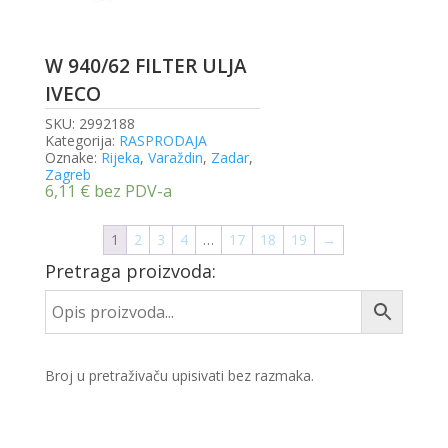
W 940/62 FILTER ULJA
IVECO
SKU:
2992188
Kategorija:
RASPRODAJA
Oznake:
Rijeka
,
Varaždin
,
Zadar
,
Zagreb
6,11
€
bez PDV-a
1
2
3
4
…
17
18
19
→
Pretraga proizvoda:
Broj u pretraživaču upisivati bez razmaka.