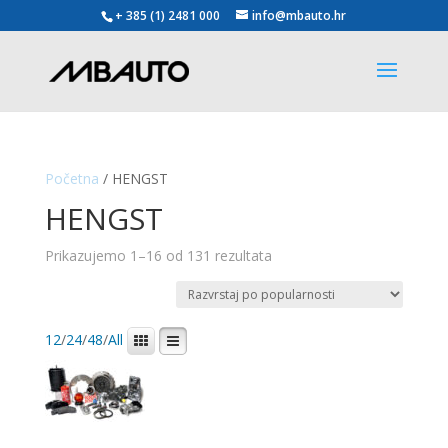
+ 385 (1) 2481 000
info@mbauto.hr
Početna
/ HENGST
HENGST
Poredano
Prikazujemo 1–16 od 131 rezultata
po
popularnosti
12
/
24
/
48
/
All