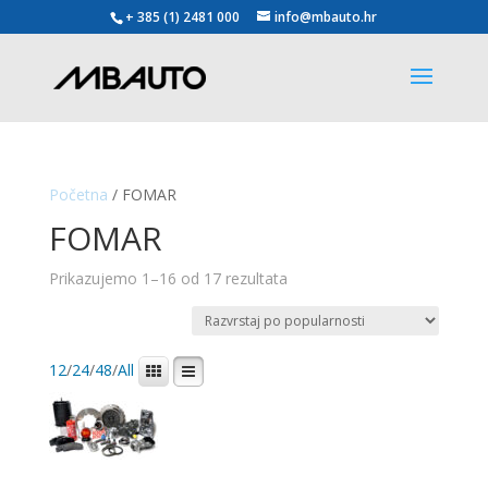
+ 385 (1) 2481 000
info@mbauto.hr
Početna
/ FOMAR
FOMAR
Poredano
Prikazujemo 1–16 od 17 rezultata
po
popularnosti
12
/
24
/
48
/
All