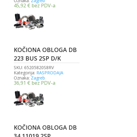
Oznaka:
Zagreb
45,92
€
bez PDV-a
KOČIONA OBLOGA DB
223 BUS 2SP D/K
SKU:
65205820S8RV
Kategorija:
RASPRODAJA
Oznaka:
Zagreb
36,91
€
bez PDV-a
KOČIONA OBLOGA DB
34 11019 2SP