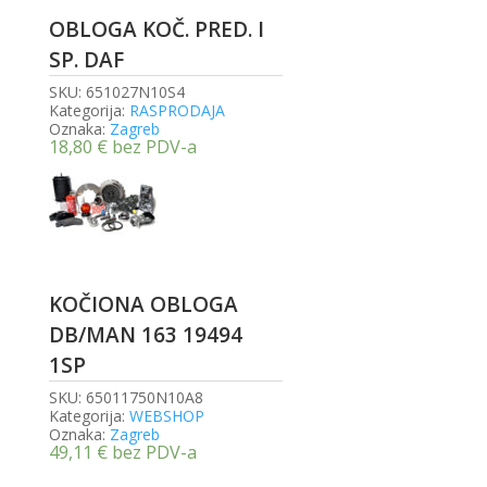
OBLOGA KOČ. PRED. I
SP. DAF
SKU:
651027N10S4
Kategorija:
RASPRODAJA
Oznaka:
Zagreb
18,80
€
bez PDV-a
KOČIONA OBLOGA
DB/MAN 163 19494
1SP
SKU:
65011750N10A8
Kategorija:
WEBSHOP
Oznaka:
Zagreb
49,11
€
bez PDV-a