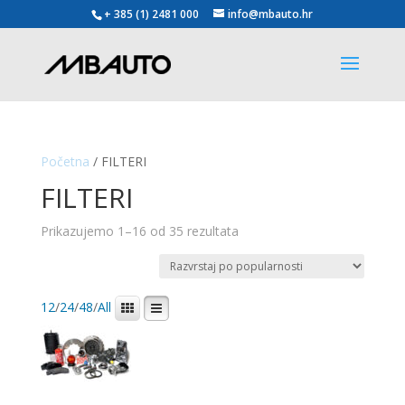
+ 385 (1) 2481 000
info@mbauto.hr
Početna
/ FILTERI
FILTERI
Poredano
Prikazujemo 1–16 od 35 rezultata
po
popularnosti
12
/
24
/
48
/
All