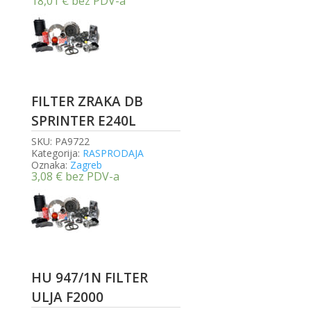
18,01
€
bez PDV-a
FILTER ZRAKA DB
SPRINTER E240L
SKU:
PA9722
Kategorija:
RASPRODAJA
Oznaka:
Zagreb
3,08
€
bez PDV-a
HU 947/1N FILTER
ULJA F2000