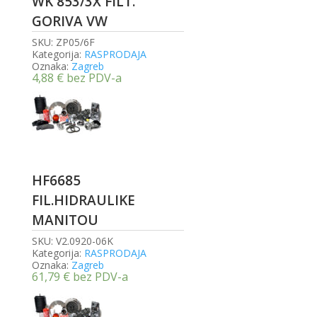
WK 853/3X FILT.
GORIVA VW
SKU:
ZP05/6F
Kategorija:
RASPRODAJA
Oznaka:
Zagreb
4,88
€
bez PDV-a
HF6685
FIL.HIDRAULIKE
MANITOU
SKU:
V2.0920-06K
Kategorija:
RASPRODAJA
Oznaka:
Zagreb
61,79
€
bez PDV-a