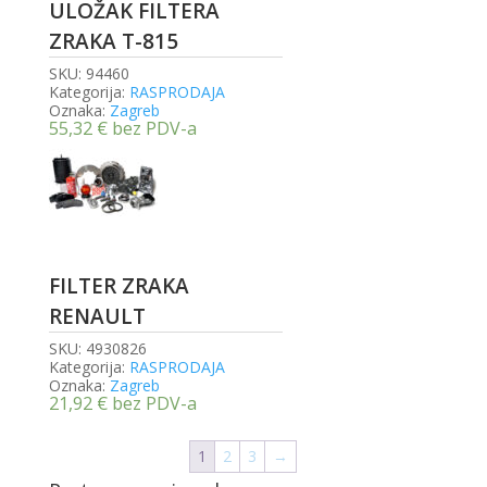
ULOŽAK FILTERA
ZRAKA T-815
SKU:
94460
Kategorija:
RASPRODAJA
Oznaka:
Zagreb
55,32
€
bez PDV-a
FILTER ZRAKA
RENAULT
SKU:
4930826
Kategorija:
RASPRODAJA
Oznaka:
Zagreb
21,92
€
bez PDV-a
1
2
3
→