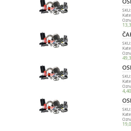
OS
SKU
Kate
Ozn
13,
ČA
SKU
Kate
Ozn
49,
OS
SKU
Kate
Ozn
4,4
OS
SKU
Kate
Ozn
19,