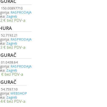
IGURAČ
:
150.00897710
gorija:
RASPRODAJA
aka:
Zagreb
32
€
bez PDV-a
HURA
:
52.7192.21
gorija:
RASPRODAJA
aka:
Zagreb
33
€
bez PDV-a
IGURAČ
:
01.0438.64
gorija:
RASPRODAJA
aka:
Zagreb
0
€
bez PDV-a
IGURAČ
:
54.7597.10
gorija:
WEBSHOP
aka:
Zagreb
04
€
bez PDV-a